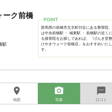
ォーク前橋
POINT
群馬県の前橋市文京町付近にある整骨院
は中央前橋駅 ・ 城東駅 ・ 前橋駅の近く
る接骨院をお探しであれば、「げんき堂
けやきウォーク前橋店」をおすすめいた
橋駅
す。
location_on
camera_alt
sms
地図
写真
口コミ