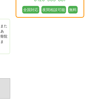
全国対応
夜間相談可能
無料
、また
にあ
整骨院
しま