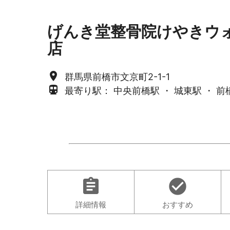
げんき堂整骨院けやきウ
店
place
群馬県前橋市文京町2-1-1
directions_subway
最寄り駅： 中央前橋駅 ・ 城東駅 ・ 前
assignment
check_circle
詳細情報
おすすめ