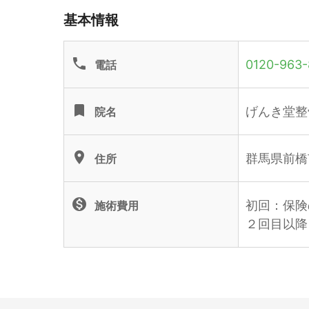
基本情報
phone
0120-963-
電話
turned_in
げんき堂整
院名
location_on
群馬県前橋市
住所
monetization_on
初回：保険
施術費用
２回目以降