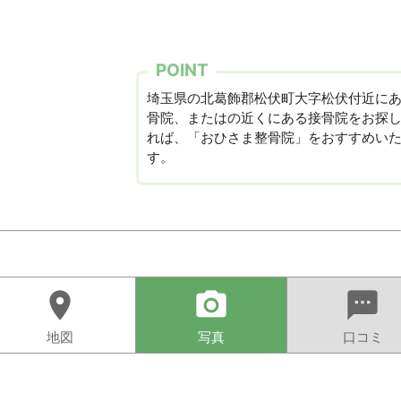
POINT
埼玉県の北葛飾郡松伏町大字松伏付近に
骨院、またはの近くにある接骨院をお探
れば、「おひさま整骨院」をおすすめい
す。
location_on
camera_alt
sms
地図
写真
口コミ