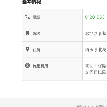
基本情報
phone
0120-963-
電話
turned_in
おひさま整
院名
location_on
埼玉県北葛
住所
monetization_on
初回：保険
施術費用
２回目以降
整骨ガイド
整骨院・