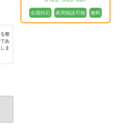
全国対応
夜間相談可能
無料
ある整
しであ
たしま