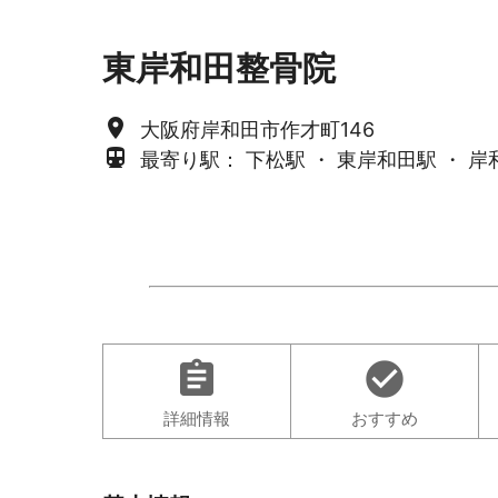
東岸和田整骨院
place
大阪府岸和田市作才町146
directions_subway
最寄り駅： 下松駅 ・ 東岸和田駅 ・ 岸
assignment
check_circle
詳細情報
おすすめ