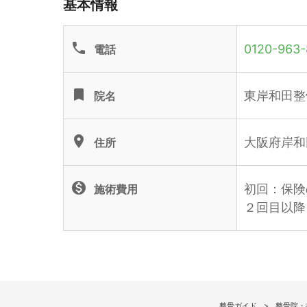
基本情報
phone
0120-963-
電話
turned_in
東岸和田整
院名
location_on
大阪府岸和
住所
monetization_on
初回：保険
施術費用
２回目以降
整骨ガイド
整骨院・