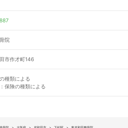
887
骨院
田市作才町146
の種類による
：保険の種類による
接骨院
大阪府
岸和田市
下松駅
東岸和田整骨院