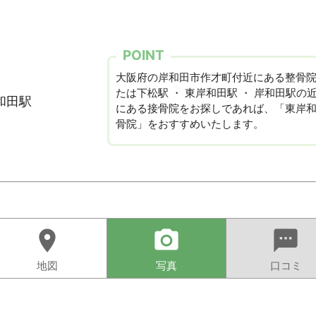
POINT
大阪府の岸和田市作才町付近にある整骨
たは下松駅 ・ 東岸和田駅 ・ 岸和田駅の
和田駅
にある接骨院をお探しであれば、「東岸
骨院」をおすすめいたします。
location_on
camera_alt
sms
地図
写真
口コミ