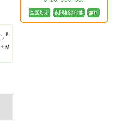
全国対応
夜間相談可能
無料
院、ま
近く
和田整