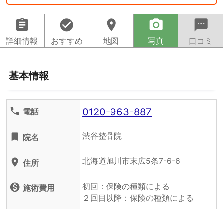
assignment
check_circle
location_on
camera_alt
sms
詳細情報
おすすめ
地図
写真
口コミ
基本情報
0120-963-887
phone
電話
渋谷整骨院
turned_in
院名
北海道旭川市末広5条7-6-6
location_on
住所
初回：保険の種類による
monetization_on
施術費用
２回目以降：保険の種類による