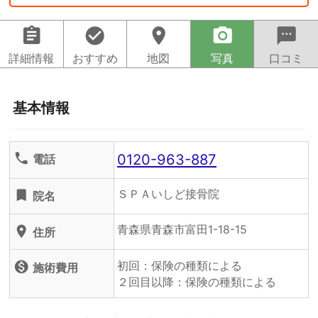
assignment
check_circle
location_on
camera_alt
sms
詳細情報
おすすめ
地図
写真
口コミ
基本情報
0120-963-887
phone
電話
ＳＰＡいしど接骨院
turned_in
院名
青森県青森市富田1-18-15
location_on
住所
初回：保険の種類による
monetization_on
施術費用
２回目以降：保険の種類による