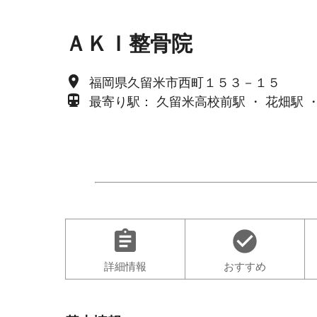
ＡＫＩ整骨院
place
福岡県久留米市西町１５３－１５
directions_subway
最寄り駅： 久留米高校前駅 ・ 花畑駅 
assignment
check_circle
詳細情報
おすすめ