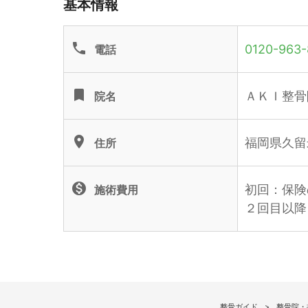
基本情報
phone
0120-963-
電話
turned_in
ＡＫＩ整骨
院名
location_on
福岡県久留
住所
monetization_on
初回：保険
施術費用
２回目以降
整骨ガイド
整骨院・