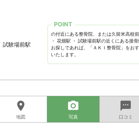
POINT
の付近にある整骨院、または久留米高校
・ 花畑駅 ・ 試験場前駅の近くにある接
・ 試験場前駅
お探しであれば、「ＡＫＩ整骨院」をお
いたします。
location_on
camera_alt
sms
地図
写真
口コミ