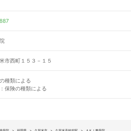
887
院
米市西町１５３－１５
の種類による
：保険の種類による
接骨院
福岡県
久留米市
久留米高校前駅
ＡＫＩ整骨院